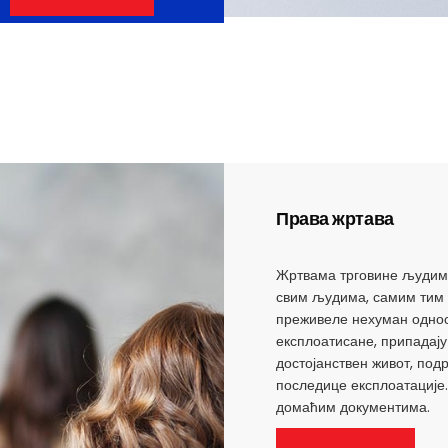
Права жртава
Жртвама трговине људима
свим људима, самим тим 
преживеле нехуман однос
експлоатисане, припадају
достојанствен живот, подр
последице експлоатације
домаћим документима.