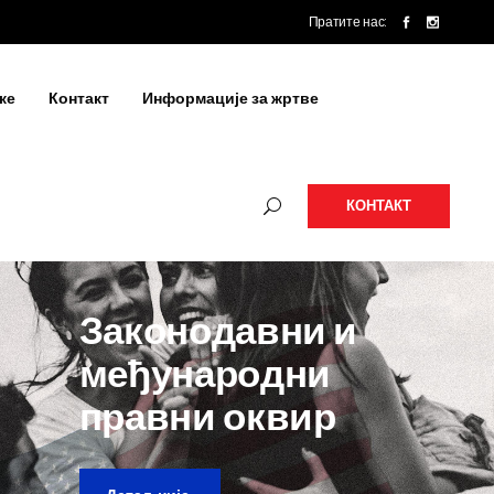
Пратите нас:
ке
Контакт
Информације за жртве
КОНТАКТ
Законодавни и
међународни
правни оквир