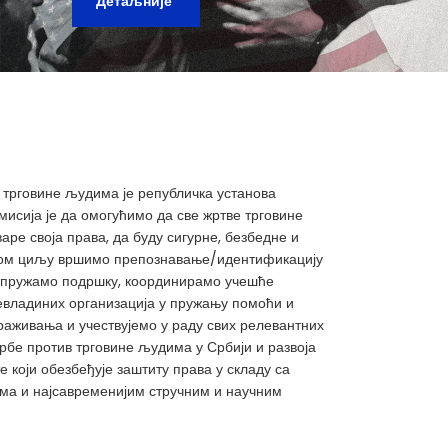
Детаљније
 трговине људима је републичка установа
мисија је да омогућимо да све жртве трговине
аре своја права, да буду сигурне, безбедне и
 том циљу вршимо препознавање/идентификацију
 пружамо подршку, координирамо учешће
евладиних организација у пружању помоћи и
аживања и учествујемо у раду свих релевантних
бе против трговине људима у Србији и развоја
 који обезбеђује заштиту права у складу са
а и најсавременијим стручним и научним