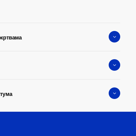
 жртвама
атума