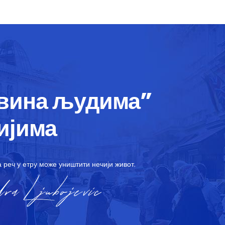
овина људима”
ијима
 реч у етру може уништити нечији живот.
ra Ljubojevic