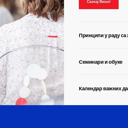
Сазнај Више!
Принципи у раду са
Семинари и обуке
Календар важних д