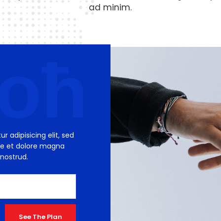
ad minim.
оћ
 adipisicing elit, sed
re et dolore magna
nostrud.
See The Plan