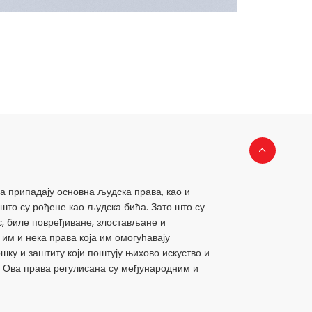
 припадају основна људска права, као и
што су рођене као људска бића. Зато што су
, биле повређиване, злостављане и
 им и нека права која им омогућавају
шку и заштиту који поштују њихово искуство и
. Ова права регулисана су међународним и