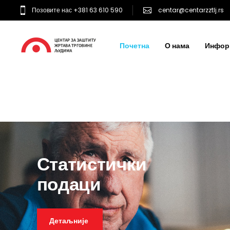
Позовите нас +381 63 610 590
centar@centarzztlj.rs
Почетна
О нама
Инфор
Статистички
подаци
Детаљније