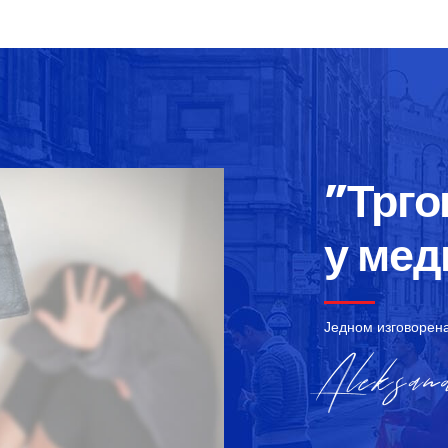
”Трг
у мед
Једном изговорена
Aleksand