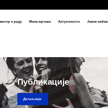
матор о раду
Мапа жртава
Актуелности
Јавне набав
Публикације
Детаљније