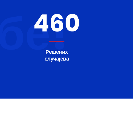
ебе!
460
Решених
случајева