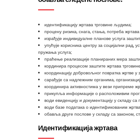
идентификацију жртава трговине људима;
процену ризика, снага, стања, потреба жртав
израђује индивидуалне планове услуга заштит
упућује корисника центру за социјални рад, 
пружања услуга;
праћење реализације планираних мера зашти
кординира процесом заштите жртава трговин
координацију добровољног повратка жртве у 
сарађује са надлежним органима, организаци
координира активностима у вези припреме жр
прикупља информације о расположивим прог
води евиденцију и документацију у складу са 
води базе података о идентификованим жртв
обавља друге послове у складу са законом, с
Идентификација жртава