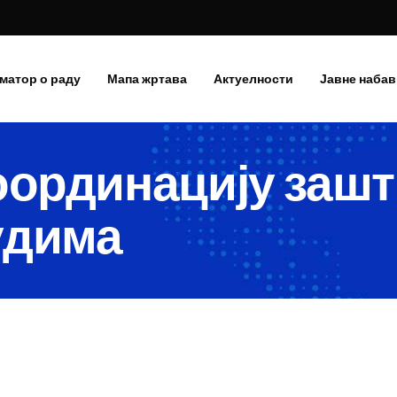
матор о раду
Мапа жртава
Актуелности
Јавне набав
оординацију зашт
удима