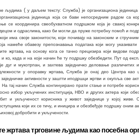
не људима ( у даљем тексту: Служба) је организациона јединица
 организациона јединица која се бави непосредним радом са к
ње се координира свеобухватном подршком која је свакој конкр
 децом и одраслима, како би могли да пруже потребну помоћ и подр
 који има своје законитости, који почивају на законским и стручн
која намеће обавезу препознавања података који могу указивати
ите жртава, на основу кога се тачно прецизира који видови под
и ко, када и на који начин ће ту подршку обезбедити. Пут од експ
е дуг и мукотрпан, и захтева заједничко деловање различитих и
длежности у опоравку жртава, Служба је онај део Центра као 
 заједничке активности у заштти иподршци жртви и окупља све акт
. На тај начин Служба континуирано прати стање и потребе кори
сно избор укључених институција, НВО и других актера који обе
ит и укљученост корисника у живот заједнице у којој живе.
ступцима који их се тичу, и иницира и обезбеђује подршку оним ак
њиховој добробити и укључености.
те жртава трговине људима као посебна ор