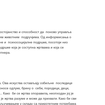
достојанство и способност да поново управља
 свим животним подручјима. Од информисања о
е и психосоцијалне подршке, посотоји низ
дршке која је соступна жртвама и која се
ртнера.
а. Ова искуства остављају озбиљне последице
носе одлуке, брину о себи, породици, деци,
… Како би се жртва опоравила, неопходан јој је
је жртва разуме и може да прихвати. Како би сви
укључивањем у складу са приротетним потребама