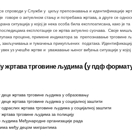
и се спроводи у Служби у циљу препознавања и идентификације жр
е говоре о актуелном стању и потребама жртава, а друге се односе
рана ситуација у којој је нека особа била експлоатисана, како је 
 последицама експлотације се жртва актуелно суочава. Своје мишље
тупака процене, примене индикатора за препознавање трговине љу
, закључивања и тумачења прикупљених података. Идентификација
увек уз учешће жртве и уважавање њеног виђења ситуације у којој 
ју жртава трговине људима (у пдф формат
 деце жртава трговине људима у образовању
деце жртава трговине људима у социјалној заштити
одраслих жртава трговине људима у социјалној заштити
 жртава трговине људима за полицију
е људима Међународне организације рада
удима међу децом мигрантима