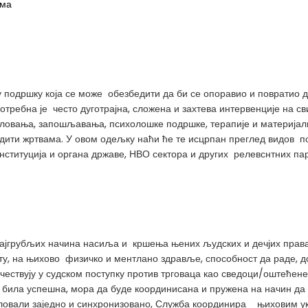
има
у подршку која се може обезбедити да би се опоравио и повратио 
 потребна је често дуготрајна, сложена и захтева интервенције на
ловања, запошљавања, психолошке подршке, терапије и материјалн
едити жртвама. У овом одељку наћи ће те исцрпан преглед видов по
нституција и органа државе, НВО сектора и других релевснтних па
најгрубљих начина насиља и кршења њених људских и дечјих прав
, на њихово физичко и ментлано здравље, способност да раде, до
чествују у судском поступку против трговаца као сведоци/оштећене
би била успешна, мора да буде координисана и пружена на начин да 
еловали заједно и синхронизовано, Служба координира њиховим 