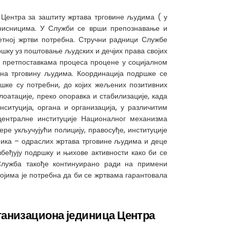
 Центра за заштиту жртава трговине људима ( у
орисницима. У Служби се врши препознавање и
етној жртви потребна. Стручни радници Службе
шку уз поштовање људских и дечјих права својих
им претпоставкама процеса процене у социјалном
 на трговину људима. Координација подршке се
ршке су потребни, до којих жељених позитивних
лоатације, преко опоравка и стабилизације, када
нситуција, органа и организација, у различитим
централне институције Националног механизма
ере укључујући полицију, правосуђе, институције
сника – одраслих жртава трговине људима и деце
збеђују подршку и њихове активности како би се
 Служба такође континуирано ради на примени
ојима је потребна да би се жртвама гарантовала
ганизациона јединица Центра