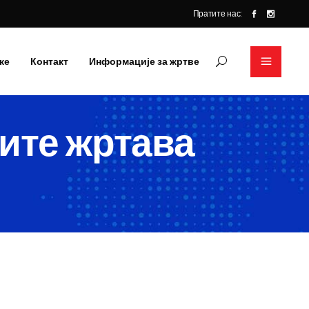
Пратите нас:
ке
Контакт
Информације за жртве
ите жртава