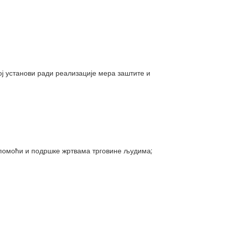
ој установи ради реализације мера заштите и
помоћи и подршке жртвама трговине људима;