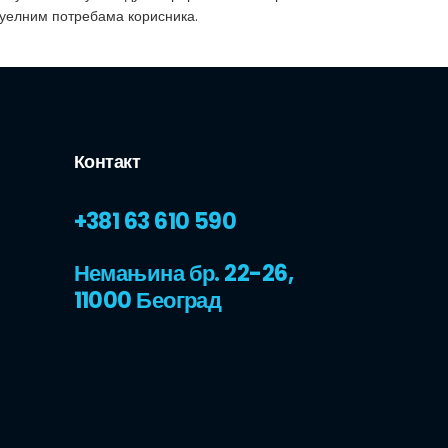
туелним потребама корисника.
Контакт
+381 63 610 590
Немањина бр. 22-26,
11000 Београд