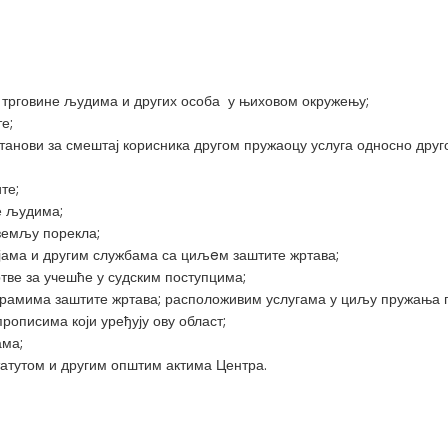
а трговине људима и других особа у њиховом окружењу;
е;
установи за смештај корисника другом пружаоцу услуга односно друг
те;
е људима;
земљу порекла;
јама и другим службама са циљeм заштите жртава;
тве за учешће у судским поступцима;
рамима заштите жртава; расположивим услугама у циљу пружања 
прописима који уређују ову област;
ама;
татутом и другим општим актима Центра.