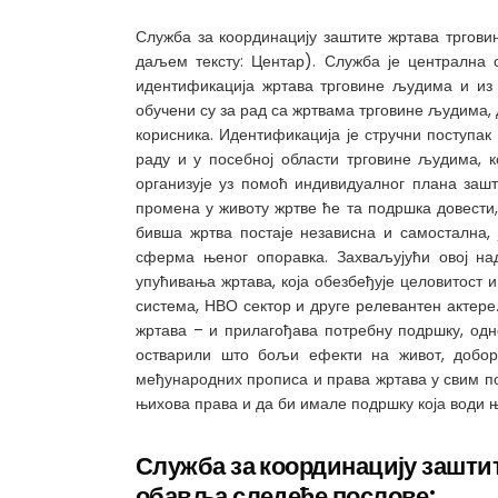
Служба за координацију заштите жртава тргови
даљем тексту: Центар). Служба је централна
идентификација жртава трговине људима и из 
обучени су за рад са жртвама трговине људима,
корисника. Идентификација је стручни поступак
раду и у посебној области трговине људима, 
организује уз помоћ индивидуалног плана зашт
промена у животу жртве ће та подршка довести, 
бивша жртва постаје независна и самостална, ј
сферма њеног опоравка. Захваљујући овој на
упућивања жртава, која обезбеђује целовитост и
система, НВО сектор и друге релевантен актере
жртава – и прилагођава потребну подршку, одно
остварили што бољи ефекти на живот, доборб
међународних прописа и права жртава у свим по
њихова права и да би имале подршку која води 
Служба за координацију зашти
обавља следеће послове: