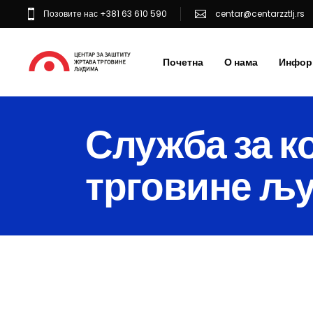
Позовите нас +381 63 610 590
centar@centarzztlj.rs
Почетна
О нама
Инфор
Служба за к
трговине љ