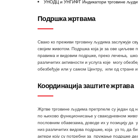
УНОДЦ и УНГИФТ Индикатори трговине људ
Подршка жртвама
Свако ко преживи трговину људима заслужује св
својим животом. Подршка која је за ове циљеве
правима и видовим подршке, преко лечења, шко
различитих активности и услуга које могу обезб
обезбеђује или у самом Центру, или од стране и
Координација заштите жртава
Жртве трговине људима претрпеле су један од 
по њихово функционисање у свакодневном животу
пословним обавезама, доводе их у позицију да у
низ различитих видова подршке, која уз то, да 
актери коју су потребни за пружање подршке д