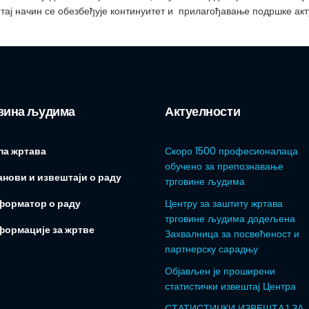
тај начин се обезбеђује континуитет и прилагођавање подршке ак
вина људима
Актуелности
па жртава
Скоро 1500 професионалаца
обучено за препознавање
нови и извештаји о раду
трговине људима
форматор о раду
Центру за заштиту жртава
трговине људима додељена
формације за жртве
Захвалница за посвећеност и
партнерску сарадњу
Објављен је проширени
статистички извештај Центра
СТАТИСТИЧКИ ИЗВЕШТАЈ ЗА