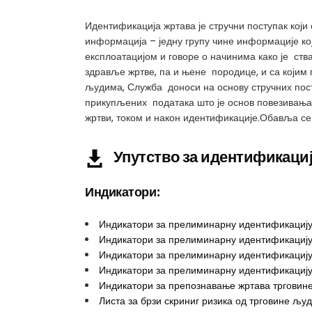
Идентификација жртава је стручни поступак кој
информација – једну групу чине информације кој
експлоатацијом и говоре о начинима како је ства
здравље жртве, па и њене породице, и са којим
људима, Служба доноси на основу стручних пос
прикупљених података што је основ повезивања
жртви, током и након идентификације.Обавља се 
Упутство за идентификаци
Индикатори:
Индикатори за прелиминарну идентификацију
Индикатори за прелиминарну идентификацију 
Индикатори за прелиминарну идентификацију 
Индикатори за прелиминарну идентификацију
Индикатори за препознавање жртава трговин
Листа за брзи скриниг ризика од трговине љ