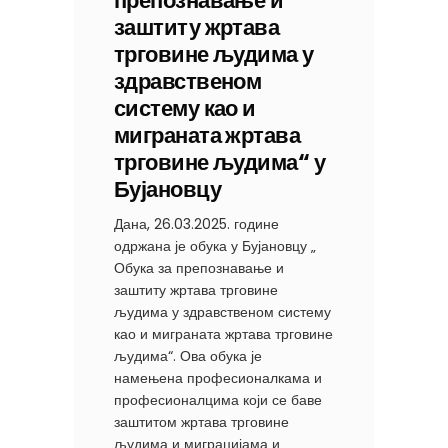
препознавање и
заштиту жртава
трговине људима у
здравственом
систему као и
миграната жртава
трговине људима“ у
Бујановцу
Дана, 26.03.2025. године
одржана је обука у Бујановцу „
Обука за препознавање и
заштиту жртава трговине
људима у здравственом систему
као и миграната жртава трговине
људима“. Ова обука је
намењена професионалкама и
професионалцима који се баве
заштитом жртава трговине
људима и миграцијама и