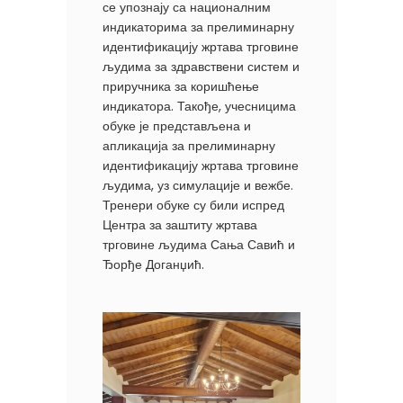
се упознају са националним
индикаторима за прелиминарну
идентификацију жртава трговине
људима за здравствени систем и
приручника за коришћење
индикатора. Такође, учесницима
обуке је представљена и
апликација за прелиминарну
идентификацију жртава трговине
људима, уз симулације и вежбе.
Тренери обуке су били испред
Центра за заштиту жртава
трговине људима Сања Савић и
Ђорђе Доганџић.