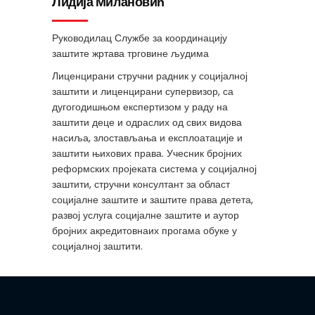
Лидија Милановић
Руководилац Службе за координацију
заштите жртава трговине људима
Лиценцирани стручни радник у социјалној
заштити и лиценцирани супервизор, са
дугогодишњом експертизом у раду на
заштити деце и одраслих од свих видова
насиља, злостављања и експлоатације и
заштити њихових права. Учесник бројних
реформских пројеката система у социјалној
заштити, стручни консултант за област
социјалне заштите и заштите права детета,
развој услуга социјалне заштите и аутор
бројних акредитовнаих прогама обуке у
социјалној заштити.