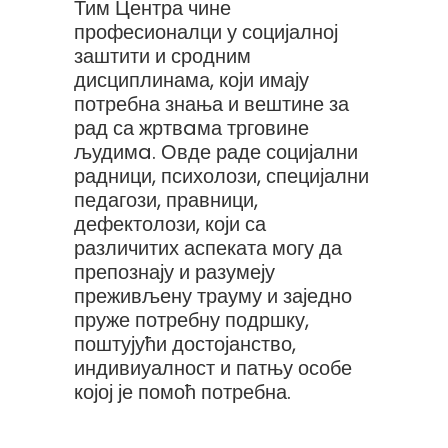
Тим Центра чине
професионалци у социјалној
заштити и сродним
дисциплинама, који имају
потребна знања и вештине за
рад са жртвaма трговине
људимa. Овде раде социјални
радници, психолози, специјални
педагози, правници,
дефектолози, који са
различитих аспеката могу да
препознају и разумеју
преживљену трауму и заједно
пруже потребну подршку,
поштујући достојанство,
индивиуалност и патњу особе
којој је помоћ потребна.