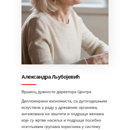
Александра Љубојевић
Вршиоц дужности директора Центра
Дипломирани економиста, са дугогодишњим
искуством у раду у државним органима,
ангажована на заштити и подршци женама
које су жртве насиља и подршци посебно
осетљивим групама корисника у систему