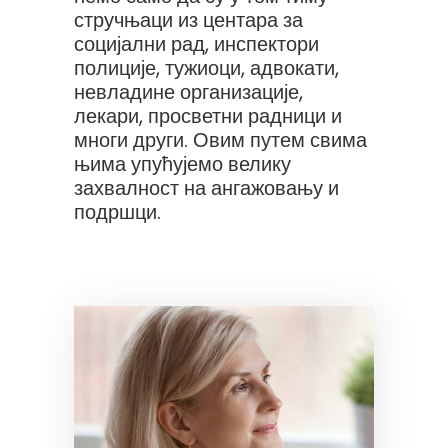
стручњаци из центара за
социјални рад, инспектори
полиције, тужиоци, адвокати,
невладине организације,
лекари, просветни радници и
многи други. Овим путем свима
њима упућујемо велику
захвалност на ангажовању и
подршци.