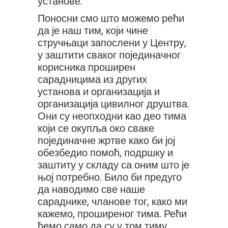
установе.
Поносни смо што можемо рећи
да је наш тим, који чине
стручњаци запослени у Центру,
у заштити сваког појединачног
корисника проширен
сарадницима из других
установа и организација и
организација цивилног друштва.
Они су неопходни као део тима
који се окупља око сваке
појединачне жртве како би јој
обезбедио помоћ, подршку и
заштиту у складу са оним што је
њој потребно. Било би предуго
да наводимо све наше
сараднике, чланове тог, како ми
кажемо, проширеног тима. Рећи
ћемо само да су у том тиму