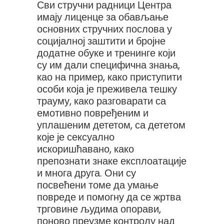
Сви стручни радници Центра
имају лиценце за обављање
основних стручних послова у
социјалној заштити и бројне
додатне обуке и тренинге који
су им дали специфична знања,
као на пример, како приступити
особи која је преживела тешку
трауму, како разговарати са
емотивно повређеним и
уплашеним дететом, са дететом
које је сексуално
искоришћавано, како
препознати знаке експлоатације
и многа друга. Они су
посвећени томе да умање
повреде и помогну да се жртва
трговине људима опорави,
поново преузме контролу над