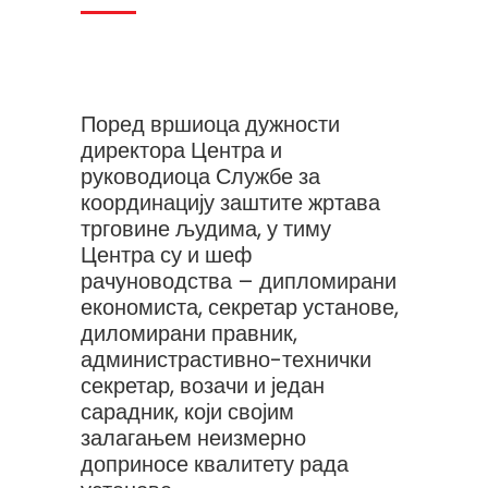
Поред вршиоца дужности
директора Центра и
руководиоца Службе за
координацију заштите жртава
трговине људима, у тиму
Центра су и шеф
рачуноводства – дипломирани
економиста, секретар установе,
диломирани правник,
администрастивно-технички
секретар, возачи и један
сарадник, који својим
залагањем неизмерно
доприносе квалитету рада