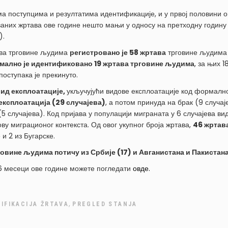
 поступцима и резултатима идентификације, и у првој половини о
аних жртава ове године нешто мањи у односу на претходну годину 
).
тава трговине људима
регистровано је 58 жртава
трговине људима к
мално је идентификовано 19 жртава трговине људима
, за њих 1
поступака је прекинуто.
ид експлоатације,
укључујући видове експлоатације код формалн
 експлоатација (29 случајева)
, а потом принуда на брак (9 случај
5 случајева). Код пријава у популацији миграната у 6 случајева вид
у миграционог контекста. Од овог укупног броја жртава,
46 жртава
 и 2 из Бугарске.
ине људима потичу из Србије (17) и Авганистана и Пакистана 
 6 месеци ове године можете погледати
овде.
,
TIFIKACIJA ŽRTAVA
PREGLED STANJA