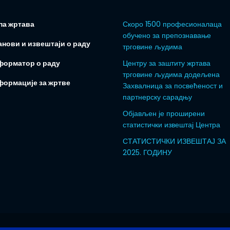
па жртава
Скоро 1500 професионалаца
обучено за препознавање
нови и извештаји о раду
трговине људима
форматор о раду
Центру за заштиту жртава
трговине људима додељена
формације за жртве
Захвалница за посвећеност и
партнерску сарадњу
Објављен је проширени
статистички извештај Центра
СТАТИСТИЧКИ ИЗВЕШТАЈ ЗА
2025. ГОДИНУ