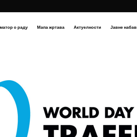
матор о раду
Мапа жртава
Актуелности
Јавне набав