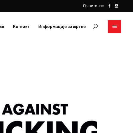
Пратите нас:
ке
Контакт
Информације за жртве