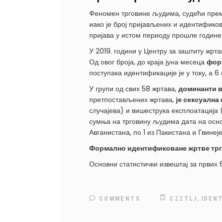
Феномен трговине људима, судећи према
иако је број пријављених и идентификов
пријава у истом периоду прошле године
У 2019. години у Центру за заштиту жр
Од овог броја, до краја јуна месеца
фор
поступака идентификације је у току, а 6 
У групи од свих 58 жртава,
доминанти в
претпостављених жртава,
је сексуална
случајева) и вишеструка експлоатација (
сумња на трговину људима дата на основ
Авганистана, по 1 из Пакистана и Гвинеје
Формално идентификоване жртве тргов
Основни статистички извештај за првих
,
COMMENTS
CZZTLJ
IDEN