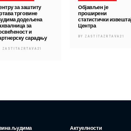
ентру за заштиту
Објављен је
ртава трговине
проширени
удима додељена
статистички извешта
ахвалница за
Центра
освећеност и
артнерску сарадњу
BY
ZASTITAZRTAVA21
Y
ZASTITAZRTAVA21
вина људима
Актуелности