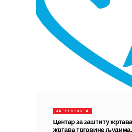
АКТУЕЛНОСТИ
Центар за заштиту жртав
жртава трговине људима