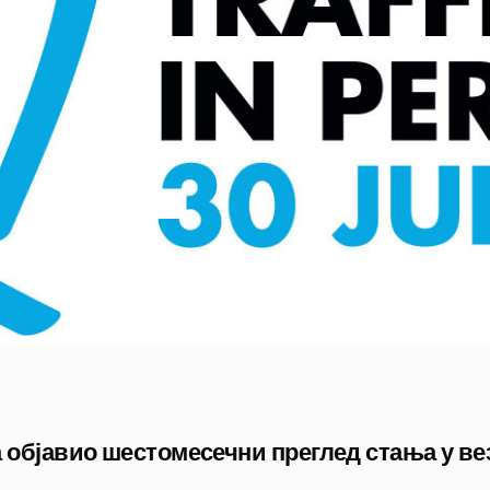
а објавио шестомесечни преглед стања у в
.