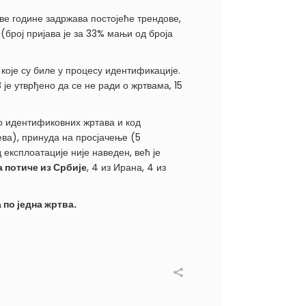
ве године задржава постојеће трендове,
(број пријава је за 33% мањи од броја
оје су биле у процесу идентификације.
8 је утврђено да се не ради о жртвама, 15
о идентификовних жртава и код
ева), принуда на просјачење (5
 експлоатације није наведен, већ је
 потиче из Србије
, 4 из Ирана, 4 из
по једна жртва.