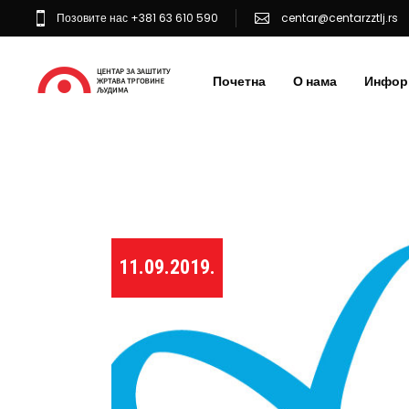
Позовите нас +381 63 610 590
centar@centarzztlj.rs
Почетна
О нама
Инфор
11.09.2019.