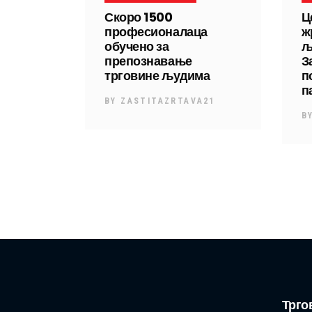
Скоро 1500
Ц
професионалаца
ж
обучено за
љ
препознавање
З
трговине људима
п
п
BY
ZASTITAZRTAVA21
B
Трго