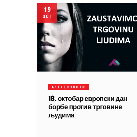
19
OCT
АКТУЕЛНОСТИ
18. октобар европски дан
борбе против трговине
људима