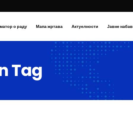
матор о раду
Мапа жртава
Актуелности
Јавне набав
n Tag