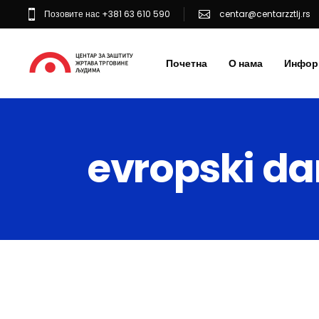
Позовите нас +381 63 610 590
centar@centarzztlj.rs
Почетна
О нама
Инфор
evropski da