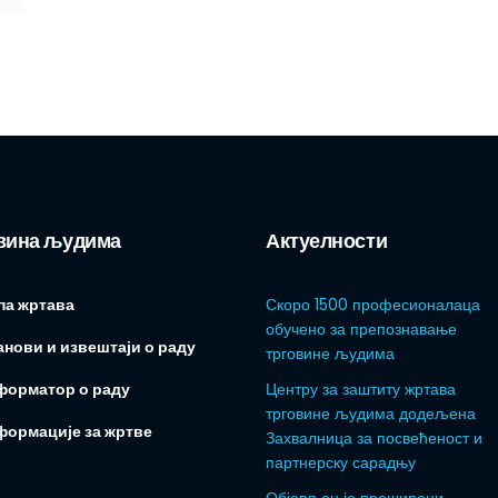
вина људима
Актуелности
па жртава
Скоро 1500 професионалаца
обучено за препознавање
нови и извештаји о раду
трговине људима
форматор о раду
Центру за заштиту жртава
трговине људима додељена
формације за жртве
Захвалница за посвећеност и
партнерску сарадњу