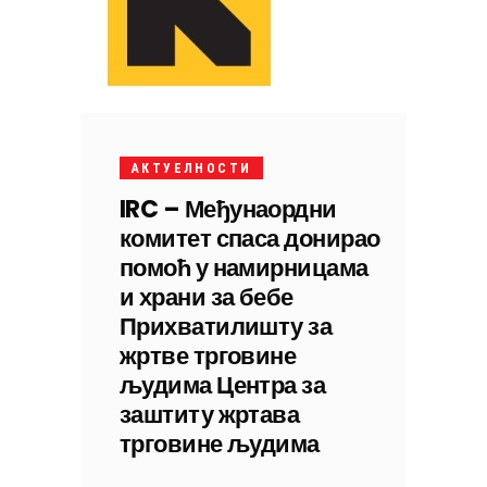
АКТУЕЛНОСТИ
IRC – Међунаордни
комитет спаса донирао
помоћ у намирницама
и храни за бебе
Прихватилишту за
жртве трговине
људима Центра за
заштиту жртава
трговине људима