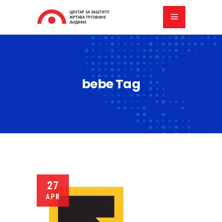
bebe Tag
27
APR