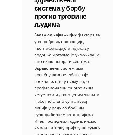
здравственог
система у борбу
против трговине
људима
Један од најважнијих фактора за
унапређење, превенције,
идентификације и пружању
подршке жртвама је укључивање
што више актера и система.
Здравствени систем има
посебну важност због своје
величине, што у њему раде
професионалци са огромним
искуством и драгоценим знањем
и због тога што су на првој
линији у раду са бројним
вулнерабилним категоријама.
Ипак последњих година, нисмо
имали ни једну пријаву на сумњу
на трговину људима из овог