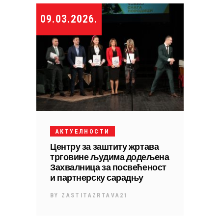
09.03.2026.
АКТУЕЛНОСТИ
Центру за заштиту жртава
трговине људима додељена
Захвалница за посвећеност
и партнерску сарадњу
BY
ZASTITAZRTAVA21