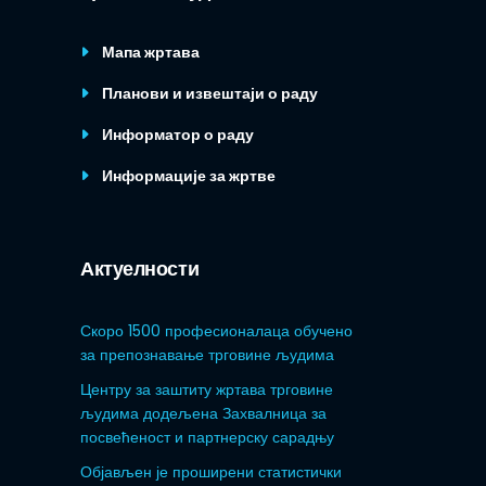
Мапа жртава
Планови и извештаји о раду
Информатор о раду
Информације за жртве
Актуелности
Скоро 1500 професионалаца обучено
за препознавање трговине људима
Центру за заштиту жртава трговине
људима додељена Захвалница за
посвећеност и партнерску сарадњу
Објављен је проширени статистички