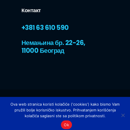
Контакт
+381 63 610 590
Немањина бр. 22-26,
11000 Београд
Design by:
Up web
|
Израду сајта
Ova web stranica koristi kolačiće ('cookies') kako bismo Vam
финанцијски подржао ГИЗ.
pružili bolje korisničko iskustvo. Prihvatanjem korišćenja
kolačića saglasni ste sa politikom privatnosti.
2023 | All Rights Reserved
Ok