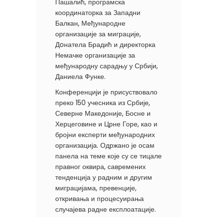
Пашалић, програмска
координаторка за Западни
Балкан, Међународне
организације за миграције,
Дoнатела Брадић и директорка
Немачке организације за
међународну сарадњу у Србији,
Даниела Функе.
Конференцији је присуствовало
преко 150 учесника из Србије,
Северне Македоније, Босне и
Херцеговине и Црне Горе, као и
бројни експерти међународних
организација. Одржано је осам
панела на теме које су се тицале
правног оквира, савремених
тенденција у радним и другим
миграцијама, превенције,
откривања и процесуирања
случајева радне експлоатације.