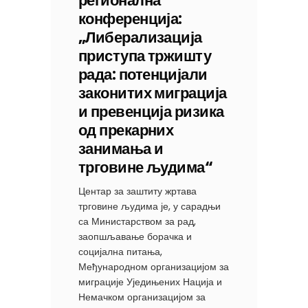
регионална
конференција:
„Либерализација
приступа тржишту
рада: потенцијали
законитих миграција
и превенција ризика
од прекарних
занимања и
трговине људима“
Центар за заштиту жртава
трговине људима је, у сарадњи
са Министарством за рад,
заопшљавање борачка и
социјална питања,
Међународном организацијом за
миграције Уједињених Нација и
Немачком организацијом за