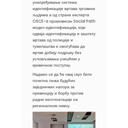
унапређивање система
идентификације жртава трговине
људима а од стране експерта
OSCE-a промовисан Social Path
модел идентификације, који
одваја идентификацију и заштиту
жртава од полиције и
тужилаштва и омогућава да
жртве добију подршку без
условљавања учешћем у
кривичном поступку.
Надамо се да ће овај скуп бити
почетна тачка будућих
заједничких напора за
превенцију и борбу против
радне експлоатације на
регионалном нивоу.