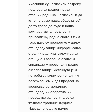
Учесници су нагласили потребу
поштовања радног права
страних радника, нагласивши да
је то не само наша обавеза, већ
да то треба да буде и наша
компаративна предност у
привлачењу радне снаге. Осим
тога, дате су препоруке у циљу
стандардизације информисања
страних радника, укључивања
агенција з азапошљавање и
синдиката у превенцију радне
експлоатације. Истакнута је и
потреба за јачим регионалним
повезивањем и дат предлог за
креирање регионалних
стандардних оперативних
процедура за поступање са
жртвама трговине људима.
Наведено је да је важно