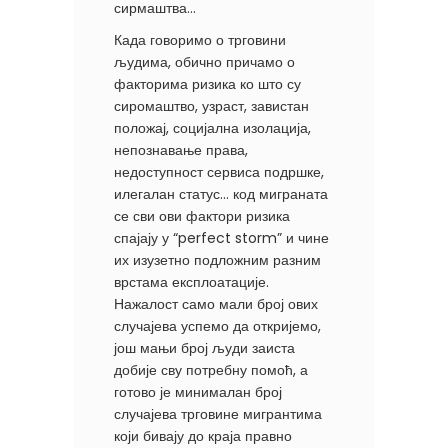
сирмаштва…
Када говоримо о трговини
људима, обично причамо о
факторима ризика ко што су
сиромаштво, узраст, завистан
положај, социјална изолација,
непознавање права,
недоступност сервиса подршке,
илегалан статус… код миграната
се сви ови фактори ризика
спајају у “perfect storm” и чине
их изузетно подложним разним
врстама експлоатације.
Нажалост само мали број ових
случајева успемо да откријемо,
још мањи број људи заиста
добије сву потребну помоћ, а
готово је минималан број
случајева трговине мигрантима
који бивају до краја правно