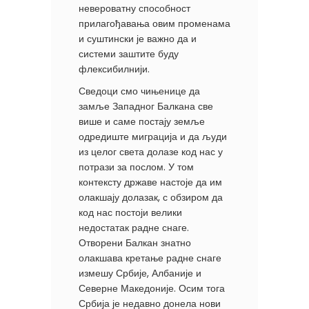
невероватну способност
прилагођавања овим променама
и суштински је важно да и
системи заштите буду
флексибилнији.
Сведоци смо чињенице да
замље Западног Балкана све
више и саме постају земље
одредиште миграција и да људи
из целог света долазе код нас у
потрази за послом. У том
контексту државе настоје да им
олакшају долазак, с обзиром да
код нас постоји велики
недостатак радне снаге.
Отворени Балкан знатно
олакшава кретање радне снаге
измешу Србије, Албаније и
Северне Македоније. Осим тога
Србија је недавно донела нови