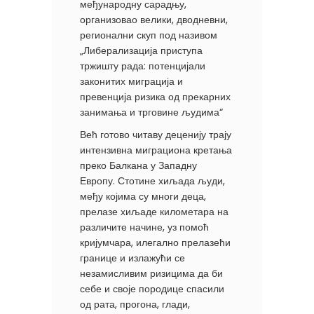
међународну сарадњу,
организовао велики, дводневни,
регионални скуп под називом
„Либерализација приступа
тржишту рада: потенцијали
законитих миграција и
превенција ризика од прекарних
занимања и трговине људима“
Већ готово читаву деценију трају
интензивна миграциона кретања
преко Балкана у Западну
Европу. Стотине хиљада људи,
међу којима су многи деца,
прелазе хиљаде километара на
различите начине, уз помоћ
кријумчара, илегално прелазећи
границе и излажући се
незамисливим ризицима да би
себе и своје породице спасили
од рата, прогона, глади,