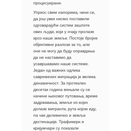
процесуирани.
Упркос свим напорима, чини се,
да још увек нисмо поставили
одговарајући систем заштите
ових људи, који у очају пролазе
кроз наше земље. Постоје бројне
објективни разлози за то, али
они не могу да буду оправдања
да не наставимо да
усавршавамо наше системе.
Један од важних одлика
савремених миграција је велика
динамичност. За протеклих
десетак година мењали су се
начини њиховог путовања, време
задржавања, земље из којих
долазе мигранти, рута којом иду,
па чак делимично и земље
дестинације. Трафикери и
кријумчари су показали