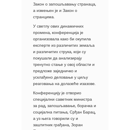
Закон о запошљавању странаца,
а измењен је и Закон о
странцима.
У светлу ових динамичних
промена, конференција је
организовала како би окупила
експерте из различитих земаља
и различитих струка, који су
покушали да анализирају
тренутно стање у овој области и
предложе заједничко и
усклађено деловање у циљу
реаговања на долазеће изазове.
Конференцију је отворио
специјални саветник министра
за рад, запошљавање, борачка и
социјална питања, Срђан Барац,
а уз њега говорили су и
заштитник грађана, Зоран