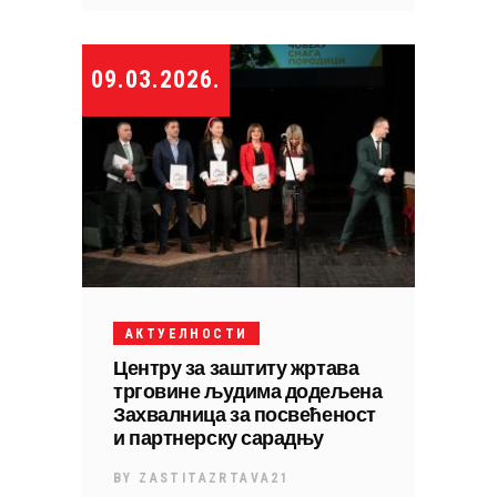
09.03.2026.
АКТУЕЛНОСТИ
Центру за заштиту жртава
трговине људима додељена
Захвалница за посвећеност
и партнерску сарадњу
BY
ZASTITAZRTAVA21