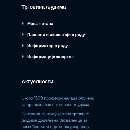
Трговина људима
Мапа жртава
Планови и извештаји о раду
Информатор о раду
Информације за жртве
Актуелности
Скоро 1500 професионалаца обучено
за препознавање трговине људима
Центру за заштиту жртава трговине
људима додељена Захвалница за
посвећеност и партнерску сарадњу