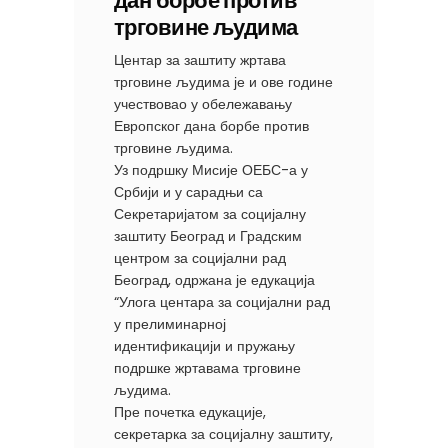
дан борбе против
трговине људима
Центар за заштиту жртава
трговине људима је и ове године
учествовао у обележавању
Европског дана борбе против
трговине људима.
Уз подршку Мисије ОЕБС-а у
Србији и у сарадњи са
Секретаријатом за социјалну
заштиту Београд и Градским
центром за социјални рад
Београд, одржана је едукација
“Улога центара за социјални рад
у прелиминарној
идентификацији и пружању
подршке жртавама трговине
људима.
Пре почетка едукације,
секретарка за социјалну заштиту,