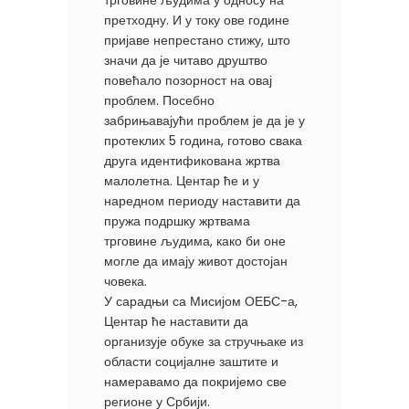
трговине људима у односу на
претходну. И у току ове године
пријаве непрестано стижу, што
значи да је читаво друштво
повећало позорност на овај
проблем. Посебно
забрињавајући проблем је да је у
протеклих 5 година, готово свака
друга идентификована жртва
малолетна. Центар ће и у
наредном периоду наставити да
пружа подршку жртвама
трговине људима, како би оне
могле да имају живот достојан
човека.
У сарадњи са Мисијом ОЕБС-а,
Центар ће наставити да
организује обуке за стручњаке из
области социјалне заштите и
намеравамо да покријемо све
регионе у Србији.