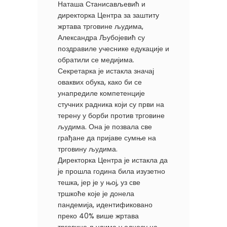
Наташа Станисављевић и
директорка Центра за заштиту
жртава трговине људима,
Александра Љубојевић су
поздравиле учеснике едукације и
обратили се медијима.
Секретарка је истакла значај
оваквих обука, како би се
унапредиле компетенције
стучних радника који су први на
терену у борби против трговине
људима. Она је позвала све
грађане да пријаве сумње на
трговину људима.
Директорка Центра је истакла да
је прошла година била изузетно
тешка, јер је у њој, уз све
тршкоће које је донела
пандемија, идентификовано
преко 40% више жртава