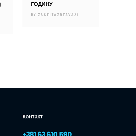
ј
ГОДИНУ
BY
ZASTITAZRTAVA21
Контакт
+381 63 610 590