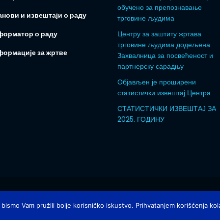
обучено за препознавање
нови и извештаји о раду
трговине људима
форматор о раду
Центру за заштиту жртава
трговине људима додељена
формације за жртве
Захвалница за посвећеност и
партнерску сарадњу
Објављен је проширени
статистички извештај Центра
СТАТИСТИЧКИ ИЗВЕШТАЈ ЗА
2025. ГОДИНУ
 подржао ГИЗ.
 bismo Vam pružili bolje korisničko iskustvo. Prihvatanjem korišćenja kola