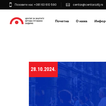
Позовите нас +381 63 610 590
centar@centarzztlj.rs
Почетна
О нама
Инфор
28.10.2024.