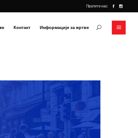
Пратите нас:
ке
Контакт
Информације за жртве