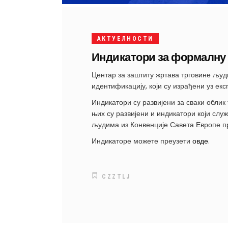
АКТУЕЛНОСТИ
Индикатори за формалну
Центар за заштиту жртава трговине љу
идентификацију, који су израђени уз ек
Индикатори су развијени за сваки облик
њих су развијени и индикатори који служ
људима из Конвенције Савета Европе пр
Индикаторе можете преузети
овде
.
CZZTLJ