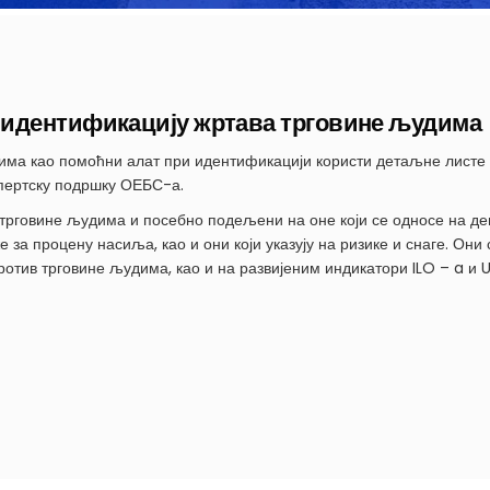
 идентификацију жртава трговине људима
дима као помоћни алат при идентификацији користи детаљне листе
спертску подршку ОЕБС-а.
 трговине људима и посебно подељени на оне који се односе на дец
е за процену насиља, као и они који указују на ризике и снаге. Он
отив трговине људима, као и на развијеним индикатори ILO – a и