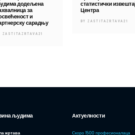
удима додељена
статистички извешта
ахвалница за
Центра
освећеност и
артнерску сарадњу
BY
ZASTITAZRTAVA21
Y
ZASTITAZRTAVA21
вина људима
Актуелности
па жртава
Скоро 1500 професионалаца