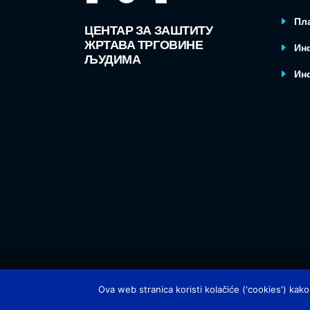
Пла
ЦЕНТАР ЗА ЗАШТИТУ
ЖРТАВА ТРГОВИНЕ
Ин
ЉУДИМА
Ин
Design by:
Up web
|
Израду сајта финанцијски
Ova web stranica koristi kolačiće ('cookies') kako