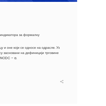
 индикатора за формалну
у и оне који се односе на одрасле. Уз
и су засновани на дефиницији трговине
 UNODC – a.