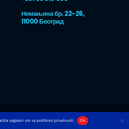
Немањина бр. 22-26,
11000 Београд
2023 | All Rights Reserved
čića saglasni ste sa politikom privatnosti.
Ok