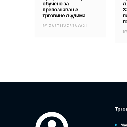
обучено за
љ
препознавање
З
трговине људима
п
п
BY
ZASTITAZRTAVA21
B
Трго
Ма