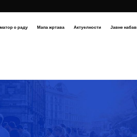
матор о раду
Мапа жртава
Актуелности
Јавне набав